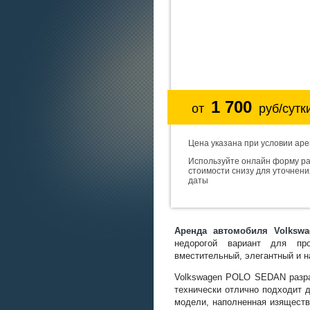
1 700
от
руб/сутк
Цена указана при условии аре
Используйте онлайн форму р
стоимости снизу для уточнен
даты
Аренда автомобиля Volksw
недорогой вариант для про
вместительный, элегантный и 
Volkswagen POLO SEDAN разраб
технически отлично подходит д
модели, наполненная изяществ