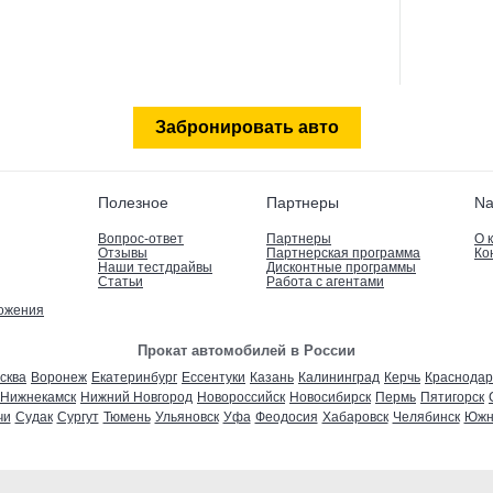
Забронировать авто
Полезное
Партнеры
Na
Вопрос-ответ
Партнеры
О 
Отзывы
Партнерская программа
Ко
Наши тестдрайвы
Дисконтные программы
Статьи
Работа с агентами
ложения
Прокат автомобилей в России
сква
Воронеж
Екатеринбург
Ессентуки
Казань
Калининград
Керчь
Краснодар
Нижнекамск
Нижний Новгород
Новороссийск
Новосибирск
Пермь
Пятигорск
чи
Судак
Сургут
Тюмень
Ульяновск
Уфа
Феодосия
Хабаровск
Челябинск
Южн