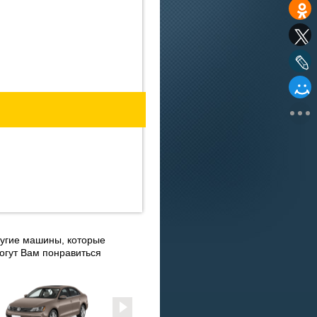
угие машины, которые
огут Вам понравиться