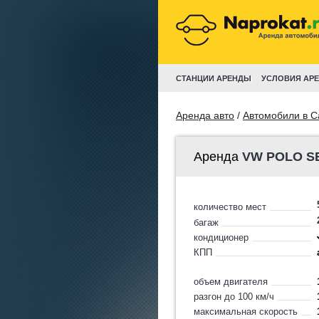
СТАНЦИИ АРЕНДЫ
УСЛОВИЯ АР
Аренда авто
/
Автомобили в С
Аренда
VW POLO S
количество мест
багаж
кондиционер
КПП
объем двигателя
разгон до 100 км/ч
максимальная скорость