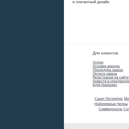
и элегантный дизайн.
Для клиентов
Услуги
Условия аренды
Процедура заказа
Оплата заказа
Регистрация на сайте
Новости и спецпред
Клуб Напрокат
Санкт-Петербург
Мо
Набережные Челны
Симферополь
Со