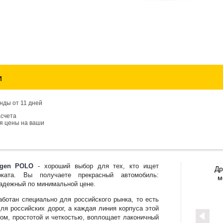
и
нды от 11 дней
асчета
ия цены на ваши
agen POLO
- хороший выбор для тех, кто ищет
Др
ката. Вы получаете прекрасный автомобиль:
м
надежный по минимальной цене.
отан специально для российского рынка, то есть
ля российских дорог, а каждая линия корпуса этой
ом, простотой и четкостью, воплощает лаконичный