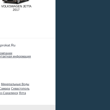
VOLKSWAGEN JETTA
VOLKSWAGEN PASSAT
2017
KIA OPTIMA 2018
2018
prokat.Ru
компании
нтактная информация
Минеральные Воды
Самара
Севастополь
о-Сахалинск
Ялта