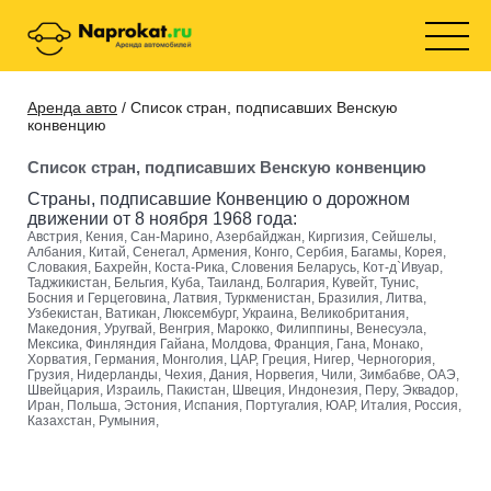
Аренда авто
/ Список стран, подписавших Венскую
конвенцию
Список стран, подписавших Венскую конвенцию
Страны, подписавшие Конвенцию о дорожном
движении от 8 ноября 1968 года:
Австрия, Кения, Сан-Марино, Азербайджан, Киргизия, Сейшелы,
Албания, Китай, Сенегал, Армения, Конго, Сербия, Багамы, Корея,
Словакия, Бахрейн, Коста-Рика, Словения Беларусь, Кот-д`Ивуар,
Таджикистан, Бельгия, Куба, Таиланд, Болгария, Кувейт, Тунис,
Босния и Герцеговина, Латвия, Туркменистан, Бразилия, Литва,
Узбекистан, Ватикан, Люксембург, Украина, Великобритания,
Македония, Уругвай, Венгрия, Марокко, Филиппины, Венесуэла,
Мексика, Финляндия Гайана, Молдова, Франция, Гана, Монако,
Хорватия, Германия, Монголия, ЦАР, Греция, Нигер, Черногория,
Грузия, Нидерланды, Чехия, Дания, Норвегия, Чили, Зимбабве, ОАЭ,
Швейцария, Израиль, Пакистан, Швеция, Индонезия, Перу, Эквадор,
Иран, Польша, Эстония, Испания, Португалия, ЮАР, Италия, Россия,
Казахстан, Румыния,