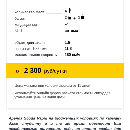
4
количество мест
2
1
багаж
+
кондиционер
КПП
автомат
объем двигателя
1.6
разгон до 100 км/ч
11.8
максимальная скорость
180 км/ч
2 300
от
руб/сутки
Цена указана при условии аренды от 11 дней
Используйте онлайн форму расчета стоимости снизу для
уточнения цены на ваши даты
Аренда Scoda Rapid на бюджетных условиях по карману
даже студенту и в то же время обеспечит Вам
незабываемые ощущения, ведь он словно создан для