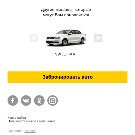
Другие машины, которые
могут Вам понравиться
VW JETTA AT
LADA LARGUS
C
Забронировать авто
Карта сайта
Пользовательское соглашение
Сделано в
Dataloft